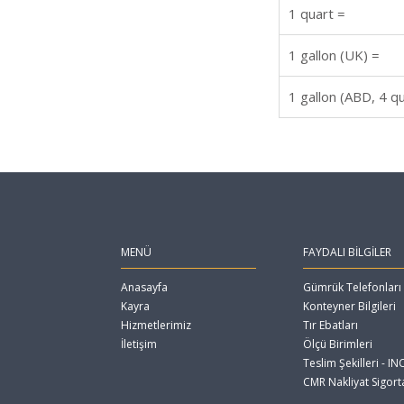
1 quart =
1 gallon (UK) =
1 gallon (ABD, 4 qu
MENÜ
FAYDALI BİLGİLER
Anasayfa
Gümrük Telefonları
Kayra
Konteyner Bilgileri
Hizmetlerimiz
Tır Ebatları
İletişim
Ölçü Birimleri
Teslim Şekilleri - 
CMR Nakliyat Sigorta