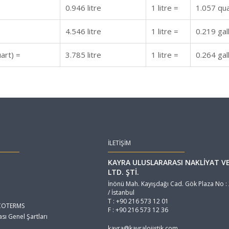
0.946 litre
1 litre =
1.057 qu
4.546 litre
1 litre =
0.219 gal
art) =
3.785 litre
1 litre =
0.264 gal
İLETİŞİM
KAYRA ULUSLARARASI NAKLİYAT VE 
LTD. ŞTİ.
İnönü Mah. Kayışdağı Cad. Gök Plaza No :
/ İstanbul
T : +90 216 573 12 01
INCOTERMS
F : +90 216 573 12 36
sı Genel Şartları
kayra@kayralojistik.com