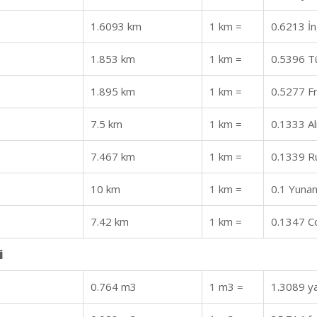
1.6093 km
1 km =
0.6213 İng
1.853 km
1 km =
0.5396 Tü
1.895 km
1 km =
0.5277 Fr
7.5 km
1 km =
0.1333 Al
7.467 km
1 km =
0.1339 Ru
10 km
1 km =
0.1 Yunan
7.42 km
1 km =
0.1347 Co
i
0.764 m3
1 m3 =
1.3089 y