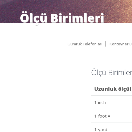
Ölçü Birimleri
Gümrük Telefonları
Konteyner Bil
Ölçü Birimler
Uzunluk ölçül
1 inch =
1 foot =
1 yard =