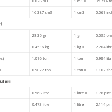
0.028 m3
1 m3 =
35.714 f
16.387 cm3
1 cm3 =
0.061 inc
i
28.35 gr
1 gr =
0.035 on
0.4536 kg
1 kg =
2.204 lib
bs) =
1.016 ton
1 ton =
0.984 lib
=
0.9072 ton
1 ton =
1.102 sho
üleri
0.568 litre
1 litre =
1.76 pint
0.473 litre
1 litre =
2.114 pin