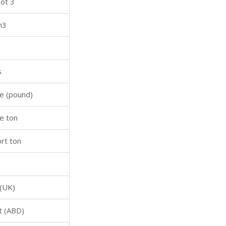
oot 3
h3
s
re (pound)
re ton
rt ton
 (UK)
t (ABD)