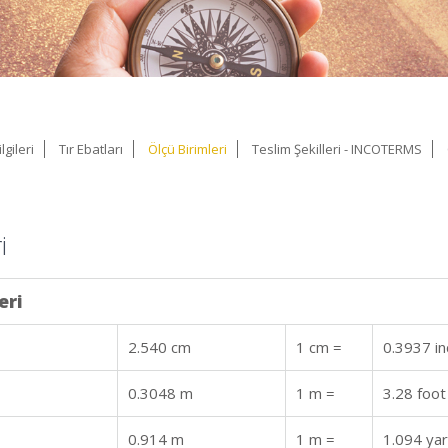
gileri
Tır Ebatları
Ölçü Birimleri
Teslim Şekilleri - INCOTERMS
i
eri
2.540 cm
1 cm =
0.3937 in
0.3048 m
1 m =
3.28 foot
0.914 m
1 m =
1.094 ya