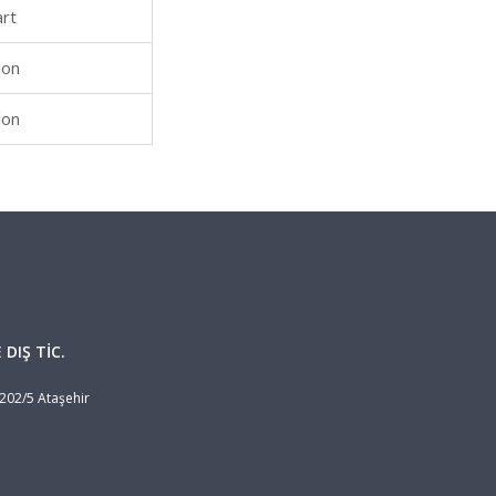
art
lon
lon
DIŞ TİC.
 202/5 Ataşehir