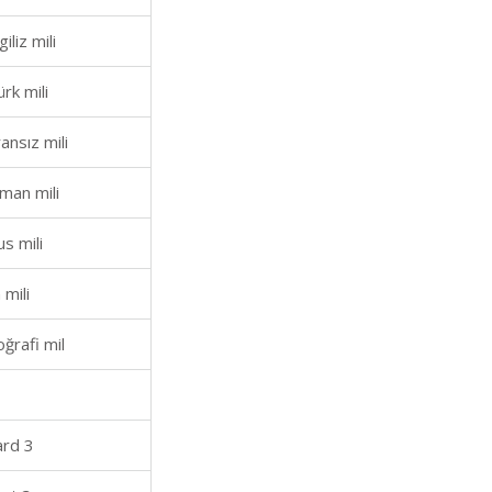
iliz mili
rk mili
ansız mili
man mili
s mili
 mili
ğrafi mil
ard 3