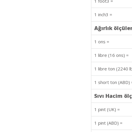
1 foot3 =
1 inch3 =
Ağırlık ölçüler
1 ons =
1 libre (16 ons) =
1 libre ton (2240 l
1 short ton (ABD) 
Sıvı Hacim ölç
1 pint (UK) =
1 pint (ABD) =